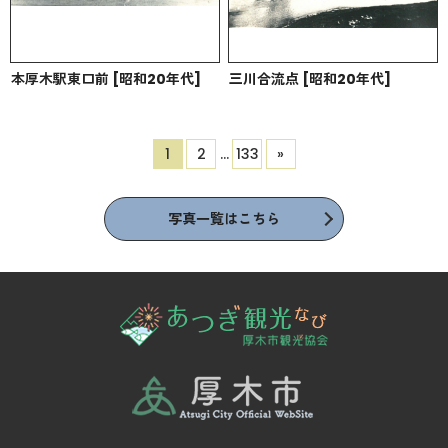
本厚木駅東口前 [昭和20年代]
三川合流点 [昭和20年代]
1
2
…
133
»
写真一覧はこちら