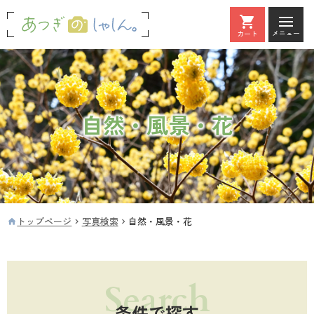
メニュー
カート
カート
自然・風景・花
トップページ
写真検索
自然・風景・花
条件で探す