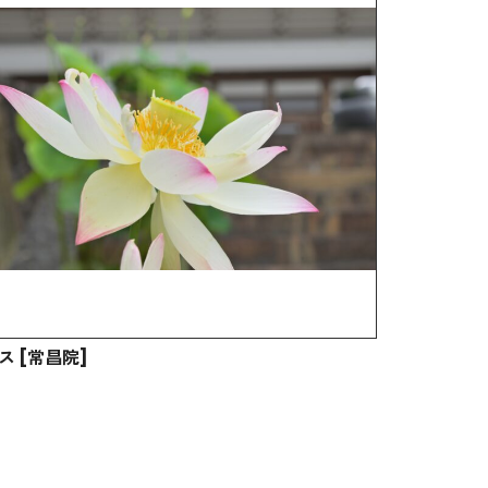
ス [常昌院]