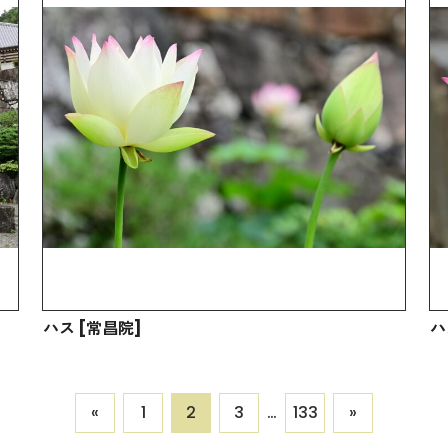
ハス [常昌院]
ハ
«
1
2
3
…
133
»