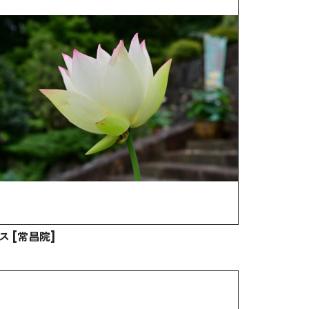
ス [常昌院]