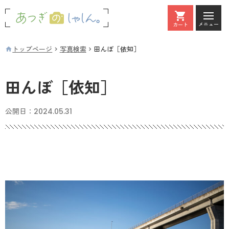
メニュー
カート
カート
トップページ
写真検索
田んぼ［依知］
田んぼ［依知］
公開日：
2024.05.31