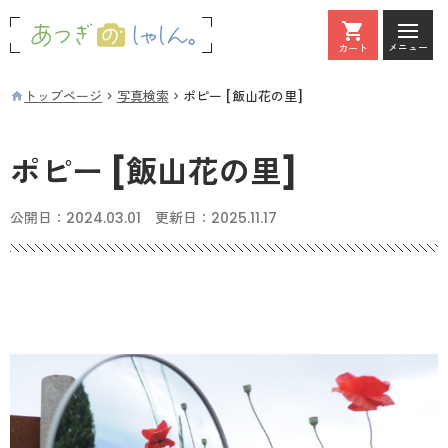
メニュー
カート
カート
トップページ
写真検索
ポピー [飯山花の里]
ポピー [飯山花の里]
公開日：
2024.03.01
更新日：
2025.11.17