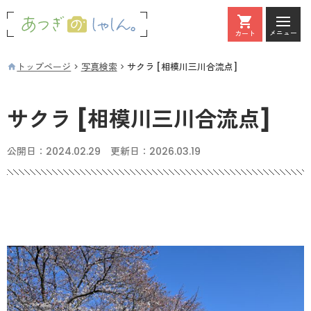
メニュー
カート
カート
トップページ
写真検索
サクラ [相模川三川合流点]
サクラ [相模川三川合流点]
公開日：
2024.02.29
更新日：
2026.03.19