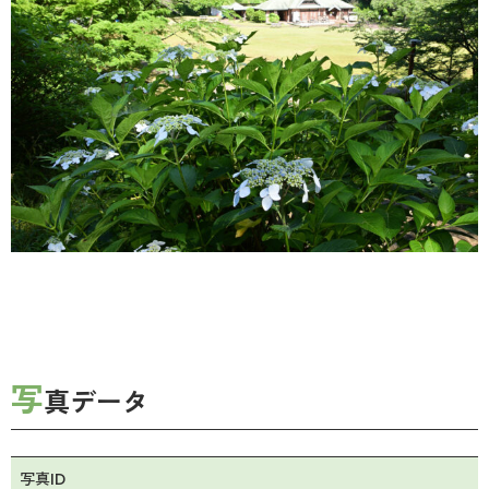
写
真データ
写真ID