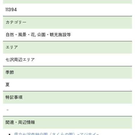
11394
カテゴリー
自然・風景・花
公園・観光施設等
エリア
七沢周辺エリア
季節
夏
特記事項
－
関連・周辺情報
県立七沢森林公園（さくらの園）-アジサイ-