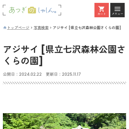
メニュー
カート
カート
トップページ
写真検索
アジサイ [県立七沢森林公園さくらの園]
アジサイ [県立七沢森林公園さ
くらの園]
公開日：
2024.02.22
更新日：
2025.11.17