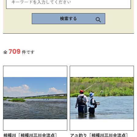
検索する
709
全
件です
相模川［相模川三川合流点］
アユ釣り［相模川三川合流点］