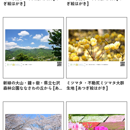
ぎ絵はがき]
ぎ絵はがき]
新緑の大山・鐘ヶ嶽・県立七沢
ミツマタ ・不動尻ミツマタ大群
森林公園ななさわの丘から [あつ
生地 [あつぎ絵はがき]
ぎ絵はがき]