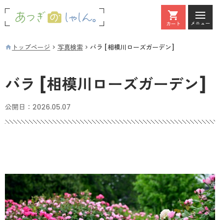
メニュー
カート
カート
トップページ
写真検索
バラ [相模川ローズガーデン]
バラ [相模川ローズガーデン]
公開日：
2026.05.07