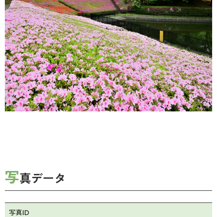
写
真データ
写真ID