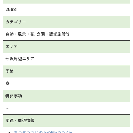
25831
カテゴリー
自然・風景・花
公園・観光施設等
エリア
七沢周辺エリア
季節
春
特記事項
－
関連・周辺情報
あつぎつつじの丘公園-ツツジ-