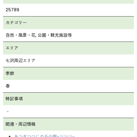
25789
カテゴリー
自然・風景・花
公園・観光施設等
エリア
七沢周辺エリア
季節
春
特記事項
－
関連・周辺情報
あつぎつつじの丘公園-ツツジ-