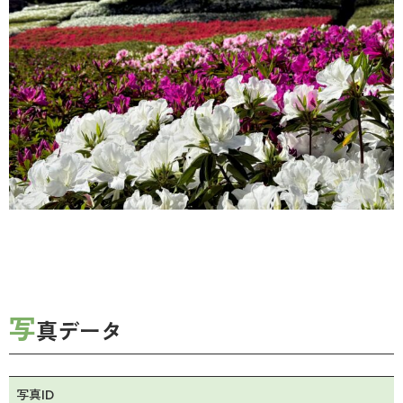
写
真データ
写真ID