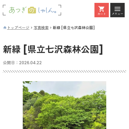
メニュー
カート
カート
トップページ
写真検索
新緑 [県立七沢森林公園]
新緑 [県立七沢森林公園]
公開日：
2026.04.22