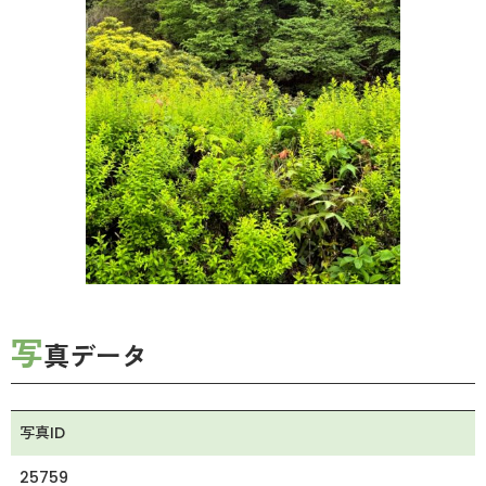
写
真データ
写真ID
25759