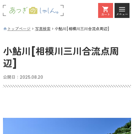
メニュー
カート
カート
トップページ
写真検索
小鮎川[相模川三川合流点周辺]
小鮎川[相模川三川合流点周
辺]
公開日：
2025.08.20