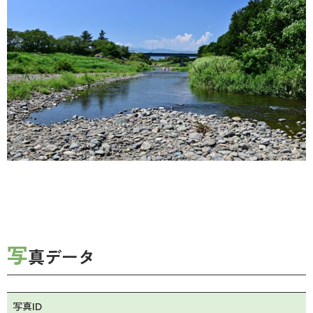
写
真データ
写真ID