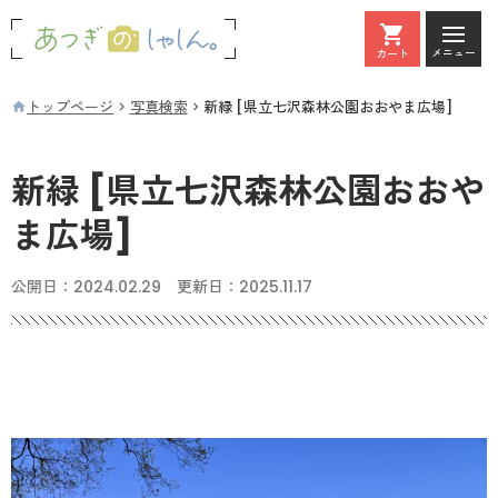
メニュー
カート
カート
トップページ
写真検索
新緑 [県立七沢森林公園おおやま広場]
新緑 [県立七沢森林公園おおや
ま広場]
公開日：
2024.02.29
更新日：
2025.11.17