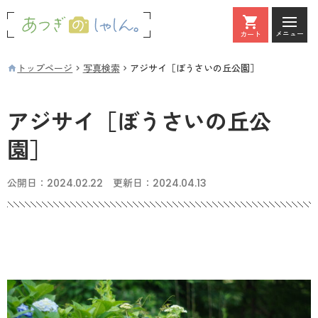
メニュー
カート
カート
トップページ
写真検索
アジサイ［ぼうさいの丘公園］
アジサイ［ぼうさいの丘公
園］
公開日：
2024.02.22
更新日：
2024.04.13