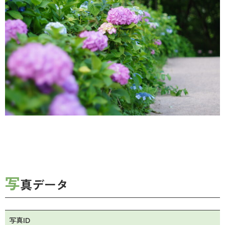
写
真データ
写真ID